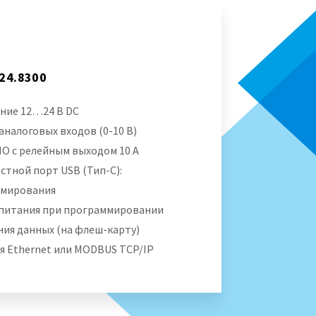
024.8300
ние 12…24 В DC
налоговых входов (0-10 В)
O с релейным выходом 10 А
тной порт USB (Тип-C):
мирования
питания при программировании
ния данных (на флеш-карту)
я Ethernet или MODBUS TCP/IP