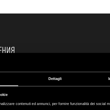
ЕНИЯ
т возможности применения
программируемого логич
ерсальность использования
. Модули расширения р
Dettagli
роектам автоматизации — максимальное количество м
т увеличения количества входов (до 80 входов в цифро
ookie
 цифровой версии и 30 для аналоговой версии). На к
alizzare contenuti ed annunci, per fornire funzionalità dei social m
ключения модулей расширения к OPTA.