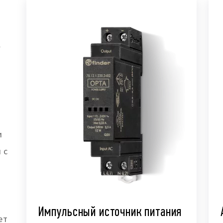
К
и
 с
.
Импульсный источник питания
ет