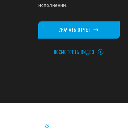
исполнении.
EMR
Тип 8A.58.9.024.1600
СКАЧАТЬ ОТЧЕТ
16 цифровых/аналоговых входов (0…10 В)
8 выходов по 6 А для версии EMR
ПОСМОТРЕТЬ ВИДЕО
Номинальное напряжение 12…24 В DC