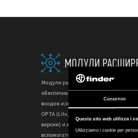
МОДУЛИ РАСШИР
Модули расширения OPTA
расширяю
обеспечивая
беспрецедентную унив
Consenso
входов и/или выходов к различным п
OPTA (Lite, Plus, Advanced) — за сче
Questo sito web utilizza i c
версии) и выходы (до 40 выходов для
Utilizziamo i cookie per person
вспомогательный порт (AUX) для под