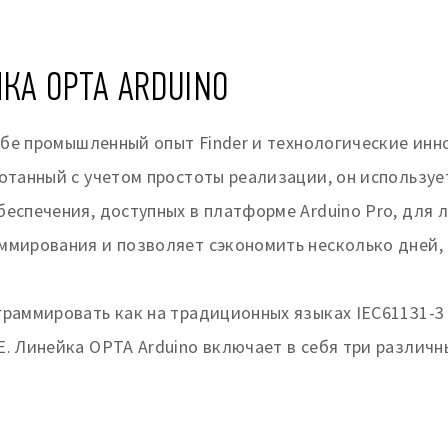
КА OPTA ARDUINO
себе промышленный опыт Finder и технологические инн
ботанный с учетом простоты реализации, он использу
еспечения, доступных в платформе Arduino Pro, для 
ммирования и позволяет сэкономить несколько дней,
аммировать как на традиционных языках IEC61131-3 (La
. Линейка OPTA Arduino включает в себя три различны