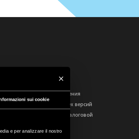
еского реле,
азработаны с целью добавления
Informazioni sui cookie
одулей, доступных для всех версий
вой версии и 30 входов в аналоговой
аждом устройстве имеется
edia e per analizzare il nostro