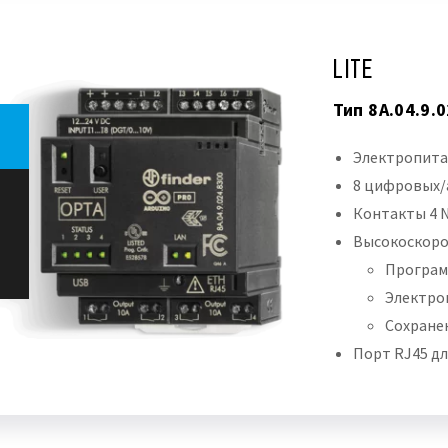
LITE
Тип 8A.04.9.
Электропита
8 цифровых/а
Контакты 4 N
Высокоскорос
Програм
Электро
Сохране
Порт RJ45 дл