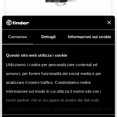
Импульсный источник питания 12 W для
OPTA
Consenso
Dettagli
Informazioni sui cookie
Тип 78.12.1.230.2482
Импульсный источник питания 24 В DC
Questo sito web utilizza i cookie
Максимальный ток: 2A
Utilizziamo i cookie per personalizzare contenuti ed
12 Вт в модуле DIN (17,5 мм)
annunci, per fornire funzionalità dei social media e per
Защита от короткого замыкания
Тепловая защита
analizzare il nostro traffico. Condividiamo inoltre
Встроенная защита от скачков напряжения
informazioni sul modo in cui utilizza il nostro sito con i
SELV
nostri partner che si occupano di analisi dei dati web,
pubblicità e social media, i quali potrebbero combinarle con