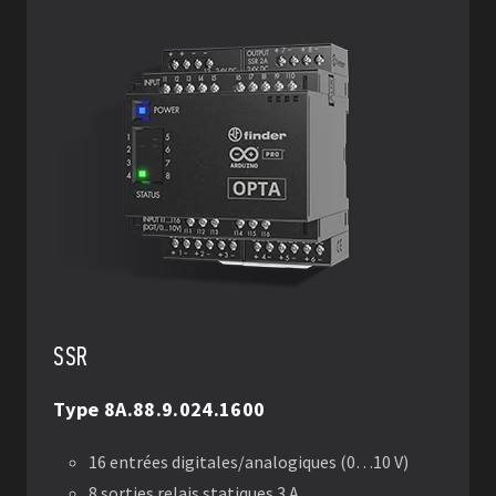
ANALOGICO
Type 8A.26.9.024.0600
6 entrées analogiques 0…10 V, 4…20 mA, PT
100