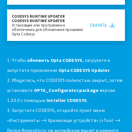
CODESYS RUNTIME UPDATER
CODESYS RUNTIME UPDATER
СКАЧАТЬ
Установщик или программное
обеспечение для обновления прошивки
Opta Codesys
1. Чтобы
обновить Opta CODESYS
, загрузите и
запустите приложение
Opta CODESYS Updater
.
2. Убедитесь, что CODESYS полностью закрыт, затем
установите
OPTA_Configurator.package
версии
1.3.0.0 с помощью
Installer CODESYS
.
3. Запустите CODESYS, откройте пункт меню
«Инструменты ⟶ Хранилище устройств» («Tool ⟶
Device Repository» на английском языке) и нажмите