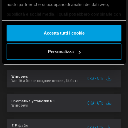
nostri partner che si occupano di analisi dei dati web,
pubblicità e social media, i quali potrebbero combinarle con
altre informazioni che ha fornito loro o che hanno raccolto
ПРОГРАММА С
ARDUINO
Accetta tutti i cookie
dal suo utilizzo dei loro servizi. Acconsenta ai nostri cookie
se continua ad utilizzare il nostro sito web.
IDE Arduino
Personalizza
Для локального программирования
Vai alla Cookie Policy complet
a
Windows
СКАЧАТЬ
Win 10 и более поздние версии, 64 бита
Программа установки MSI
СКАЧАТЬ
Windows
ZIP-файл
СКАЧАТЬ