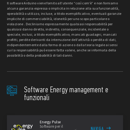
Il software Arduino viene fornito all’utente “così com’è” e non forniamo
alcuna garanzia espressa o implicita in relazione alla sua funzionalità,
operabilità o utilizzo, incluse, a titolo esemplificativo, eventuali garanzie
implicite di commerciabilità, idoneità per uno scopo particolare o
violazione . Decliniamo espressamente qualsiasi responsabilità per
qualsiasi danno diretto, indiretto, consequenziale, incidentale o
speciale, inclusi, a titolo esemplificativo, mancati guadagni, mancati
profitti, perdite derivanti da interruzione dell’attività o perdita di dati,
indipendentemente dalla forma di azione o dalla teoria legale ai sensi
cui la responsabilità può essere fatta valere, anche se informata della
possibilità o della probabilità di tali danni.
Software Energy management e
funzionali
Energy Pulse
Software per il
NAVIGA