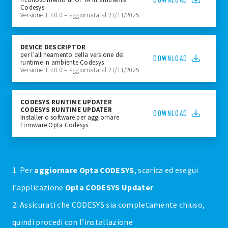
Codesys
Versione 1.3.0.0 – aggiornata al 21/11/2025
DEVICE DESCRIPTOR
per l’allineamento della versione del
DOWNLOAD
runtime in ambiente Codesys
Versione 1.3.0.0 – aggiornata al 21/11/2025
CODESYS RUNTIME UPDATER
CODESYS RUNTIME UPDATER
DOWNLOAD
Installer o software per aggiornare
Firmware Opta Codesys
1. Per
aggiornare Opta CODESYS
, scarica ed esegui
l’applicazione
Opta CODESYS Updater
.
2. Assicurati che CODESYS sia completamente chiuso,
quindi procedi con l’installazione