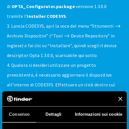
di
OPTA_Configurator.package
versione 1.3.0.0
tramite l’
Installer CODESYS
.
3. Lancia CODESYS, apri la voce del menu “Strumenti ⟶
Archivio Dispositivi” (“Tool ⟶ Device Repository” in
inglese) e fai clic su “Installare”, quindi scegli il device
descriptor Opta 1.3.0.0, scaricabile qui sotto.
4. Qualora si desideri utilizzare un progetto
preesistente, è necessario aggiornare il dispositivo
all’interno di CODESYS. Effettuare un click destro sul
dispositivo desiderato e selezionare l’opzione “Update
device…”. Dalla finestra che apparirà, scegliere la
versione corretta di Opta, ovvero la 1.3.0.0.
Consenso
Dettagli
Informazioni sui cookie