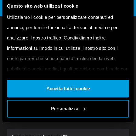
Questo sito web utilizza i cookie
Utilizziamo i cookie per personalizzare contenuti ed
annunci, per fornire funzionalità dei social media e per
analizzare il nostro traffico. Condividiamo inoltre
informazioni sul modo in cui utilizza il nostro sito con i
PROGRAMMA CON
ARDUINO
nostri partner che si occupano di analisi dei dati web,
pubblicità e social media, i quali potrebbero combinarle con
altre informazioni che ha fornito loro o che hanno raccolto
IDE Arduino
Per programmare in locale
Accetta tutti i cookie
dal suo utilizzo dei loro servizi. Acconsenta ai nostri cookie
se continua ad utilizzare il nostro sito web.
Personalizza
Windows
DOWNLOAD
Win 10 e successivi, 64 bits
Vai alla Cookie Policy complet
a