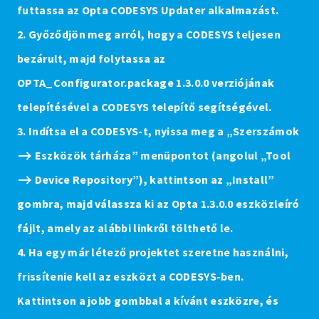
futtassa az
Opta CODESYS Updater
alkalmazást.
2. Győződjön meg arról, hogy a CODESYS teljesen
bezárult, majd folytassa az
OPTA_Configurator.package
1.3.0.0 verziójának
telepítésével a
CODESYS telepítő
segítségével.
3. Indítsa el a CODESYS-t, nyissa meg a „Szerszámok
⟶ Eszközök tárháza” menüpontot (angolul „Tool
⟶ Device Repository”), kattintson az „Install”
gombra, majd válassza ki az Opta 1.3.0.0 eszközleíró
fájlt, amely az alábbi linkről tölthető le.
4. Ha egy már létező projektet szeretne használni,
frissítenie kell az eszközt a CODESYS-ben.
Kattintson a jobb gombbal a kívánt eszközre, és