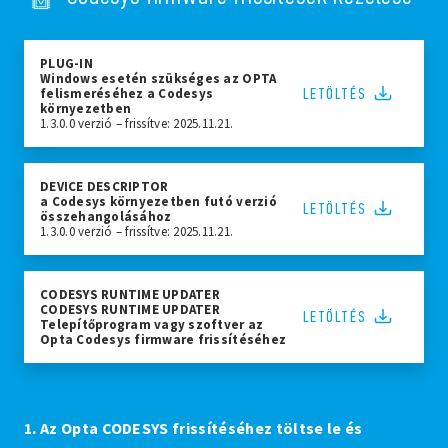
PLUG-IN
Windows esetén szükséges az OPTA
LETÖLTÉS
felismeréséhez a Codesys
környezetben
1.3.0.0 verzió – frissítve: 2025.11.21.
DEVICE DESCRIPTOR
a Codesys környezetben futó verzió
LETÖLTÉS
összehangolásához
1.3.0.0 verzió – frissítve: 2025.11.21.
CODESYS RUNTIME UPDATER
CODESYS RUNTIME UPDATER
LETÖLTÉS
Telepítőprogram vagy szoftver az
Opta Codesys firmware frissítéséhez
1. Az
Opta CODESYS frissítéséhez
töltse le és