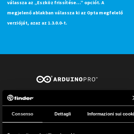
válassza az „Eszköz frissítése…” opciót. A
megjelenő ablakban válassza ki az Opta megfelelő
verzióját, azaz az 1.3.0.0-t.
PROGRAM
ARDUINO
-VAL
Consenso
Dettagli
Informazioni sui cook
IDE Arduino
Helyi programozáshoz