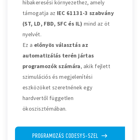
hibakeresési környezethez, amely
támogatja az
IEC 61131-3 szabvány
(ST, LD, FBD, SFC és IL)
mind az öt
nyelvét.
Ez a
előnyös választás az
automatizálás terén jártas
programozók számára
, akik fejlett
szimulációs és megjelenítési
eszközöket szeretnének egy
hardvertől független
ökoszisztémában.
PROGRAMOZÁS CODESYS-SZEL