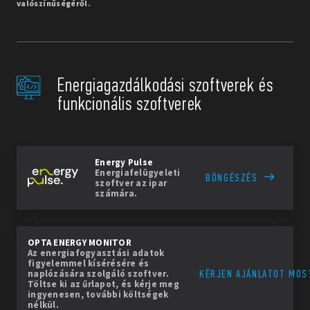
valószínűségéről.
Energiagazdálkodási szoftverek és
funkcionális szoftverek
Energy Pulse
Energiafelügyeleti
BÖNGÉSZÉS
szoftver az ipar
számára.
OPTA ENERGY MONITOR
Az energiafogyasztási adatok
figyelemmel kísérésére és
KÉRJEN AJÁNLATOT MOS
naplózására szolgáló szoftver.
Töltse ki az űrlapot, és kérje meg
ingyenesen, további költségek
nélkül.