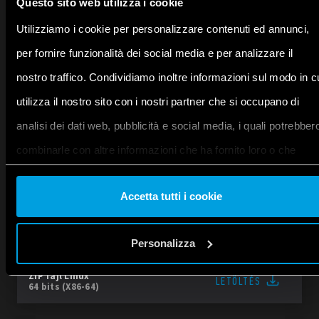
Questo sito web utilizza i cookie
Utilizziamo i cookie per personalizzare contenuti ed annunci,
Windows
LETÖLTÉS
Win 10 és újabb verziók, 64 bites
per fornire funzionalità dei social media e per analizzare il
nostro traffico. Condividiamo inoltre informazioni sul modo in c
MSI telepítőprogram
LETÖLTÉS
utilizza il nostro sito con i nostri partner che si occupano di
Windows
analisi dei dati web, pubblicità e social media, i quali potrebber
combinarle con altre informazioni che ha fornito loro o che
ZIP fájl
LETÖLTÉS
Windows
hanno raccolto dal suo utilizzo dei loro servizi. Acconsenta ai
Accetta tutti i cookie
nostri cookie se continua ad utilizzare il nostro sito web.
Linux
LETÖLTÉS
AppImage 64 bits (X86-64)
Personalizza
Vai alla Cookie Policy complet
a
ZIP fájl
Linux
LETÖLTÉS
64 bits (X86-64)