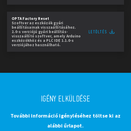
OPTA Factory Reset
Szoftver az eszközök gyári
beállításainak visszaállításához.
LETÖLTÉS
2.0-s verziójú gyári beállítás-
visszaállító szoftver, amely Arduino
eszközökhöz és a PLC IDE 1.1.0-s
verziójához használható.
IGÉNY ELKÜLDÉSE
További információ igényléséhez töltse ki az
alábbi űrlapot.