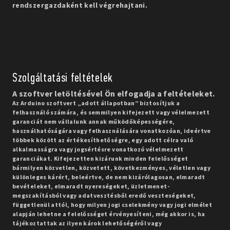
rendszergazdaként kell végrehajtani.
Szolgáltatási feltételek
A szoftver letöltésével Ön elfogadja a feltételeket.
Az Arduino szoftvert „adott állapotban” biztosítjuk a
felhasználó számára, és semmilyen kifejezett vagy vélelmezett
garanciát nem vállalunk annak működőképességére,
használhatóságára vagy felhasználására vonatkozóan, ideértve
többek között az értékesíthetőségre, egy adott célra való
alkalmasságra vagy jogsértésre vonatkozó vélelmezett
garanciákat. Kifejezetten kizárunk minden felelősséget
bármilyen közvetlen, közvetett, következményes, véletlen vagy
különleges kárért, beleértve, de nem kizárólagosan, elmaradt
bevételeket, elmaradt nyereségeket, üzletmenet-
megszakításból vagy adatvesztésből eredő veszteségeket,
függetlenül attól, hogy milyen jogi cselekmény vagy jogi elmélet
alapján lehetne a felelősséget érvényesíteni, még akkor is, ha
tájékoztattak az ilyen károk lehetőségéről vagy