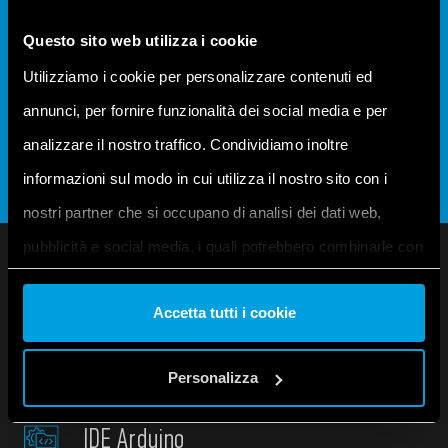
dispositivo deseado y seleccione la opción «Update
Questo sito web utilizza i cookie
device…» (Actualizar dispositivo…). En la ventana que
Utilizziamo i cookie per personalizzare contenuti ed
aparecerá, seleccione la versión correcta de Opta, es
annunci, per fornire funzionalità dei social media e per
decir, la 1.3.0.0.
analizzare il nostro traffico. Condividiamo inoltre
informazioni sul modo in cui utilizza il nostro sito con i
nostri partner che si occupano di analisi dei dati web,
pubblicità e social media, i quali potrebbero combinarle con
altre informazioni che ha fornito loro o che hanno raccolto
Accetta tutti i cookie
dal suo utilizzo dei loro servizi. Acconsenta ai nostri cookie
se continua ad utilizzare il nostro sito web.
PROGRAMA CON
ARDUINO
Personalizza
Vai alla Cookie Policy complet
a
IDE Arduino