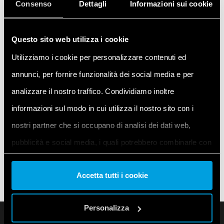
Consenso
Dettagli
Informazioni sui cookie
Typ 78.25.1.230.2482
Questo sito web utilizza i cookie
Zdroj napětí 24 V DC
Špičkový proud: 3 A
Utilizziamo i cookie per personalizzare contenuti ed
25 W ve dvou modulech DIN (35 mm)
annunci, per fornire funzionalità dei social media e per
Ochrana před zkratem
analizzare il nostro traffico. Condividiamo inoltre
Tepelná ochrana
informazioni sul modo in cui utilizza il nostro sito con i
Zabudovaná přepěťová ochrana
nostri partner che si occupano di analisi dei dati web,
SELV
pubblicità e social media, i quali potrebbero combinarle con
altre informazioni che ha fornito loro o che hanno raccolto
Accetta tutti i cookie
dal suo utilizzo dei loro servizi. Acconsenta ai nostri cookie
se continua ad utilizzare il nostro sito web.
Personalizza