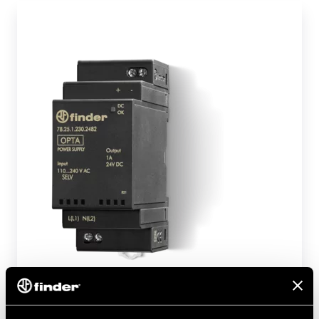
Spínaný napájecí zdroj 25 W pro OPTA