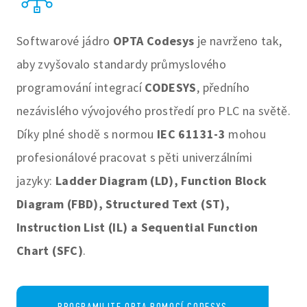
Softwarové jádro
OPTA Codesys
je navrženo tak,
aby zvyšovalo standardy průmyslového
programování integrací
CODESYS
, předního
nezávislého vývojového prostředí pro PLC na světě.
Díky plné shodě s normou
IEC 61131-3
mohou
profesionálové pracovat s pěti univerzálními
jazyky:
Ladder Diagram (LD), Function Block
Diagram (FBD), Structured Text (ST),
Instruction List (IL) a Sequential Function
Chart (SFC)
.
PROGRAMUJTE OPTA POMOCÍ CODESYS