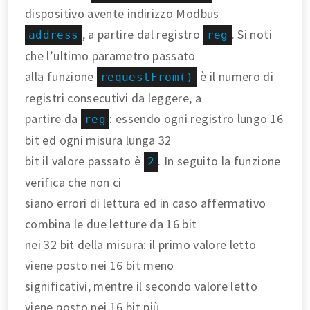
dispositivo avente indirizzo Modbus
, a partire dal registro
. Si noti
address
reg
che l’ultimo parametro passato
alla funzione
è il numero di
requestFrom()
registri consecutivi da leggere, a
partire da
: essendo ogni registro lungo 16
reg
bit ed ogni misura lunga 32
bit il valore passato è
. In seguito la funzione
2
verifica che non ci
siano errori di lettura ed in caso affermativo
combina le due letture da 16 bit
nei 32 bit della misura: il primo valore letto
viene posto nei 16 bit meno
significativi, mentre il secondo valore letto
viene posto nei 16 bit più