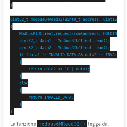
}

uint32_t modbus6MRead32(uint8_t address, uint16_t re
{

    ModbusRTUClient.requestFrom(address, HOLDING_REG
    uint32_t data1 = ModbusRTUClient.read();

    uint32_t data2 = ModbusRTUClient.read();

    if (data1 != INVALID_DATA && data2 != INVALID_DA
    {

        return data2 << 16 | data1;

    }

    else

    {

        return INVALID_DATA;

    }

}
La funzione
legge dal
modbus6MRead32()