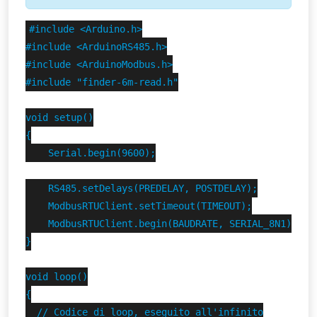
#include <Arduino.h>

#include <ArduinoRS485.h>

#include <ArduinoModbus.h>

#include "finder-6m-read.h"

void setup()

{

    Serial.begin(9600);

    RS485.setDelays(PREDELAY, POSTDELAY);

    ModbusRTUClient.setTimeout(TIMEOUT);

    ModbusRTUClient.begin(BAUDRATE, SERIAL_8N1);

}

void loop()

{

  // Codice di loop, eseguito all'infinito
