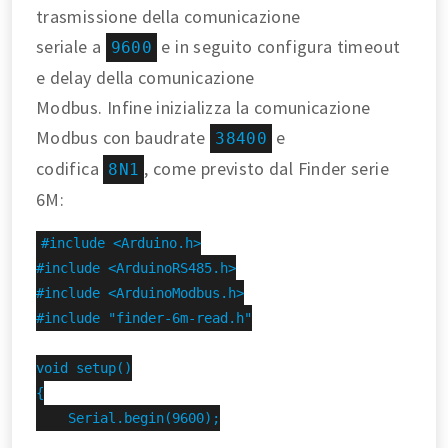
trasmissione della comunicazione
seriale a
e in seguito configura timeout
9600
e delay della comunicazione
Modbus. Infine inizializza la comunicazione
Modbus con baudrate
e
38400
codifica
, come previsto dal Finder serie
8N1
6M:
#include <Arduino.h>

#include <ArduinoRS485.h>

#include <ArduinoModbus.h>

#include "finder-6m-read.h"

void setup()

{

    Serial.begin(9600);
