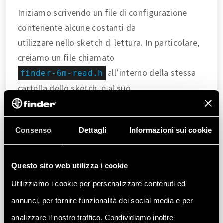
Iniziamo scrivendo un file di configurazione
contenente alcune costanti da
utilizzare nello sketch di lettura. In particolare,
creiamo un file chiamato
all’interno della stessa
finder-6m-read.h
cartella dello sketch, e al suo
interno inseriamo:
I valori da utilizzare per inizializzare la
Consenso
Dettagli
Informazioni sui cookie
comunicazione Modbus tramite
porta seriale RS-485, compresi indirizzo di Modbus e
Questo sito web utilizza i cookie
baudrate del Finder
serie 6M.
Utilizziamo i cookie per personalizzare contenuti ed
Gli indirizzi dei registri del Finder serie 6M da cui
annunci, per fornire funzionalità dei social media e per
leggere le misure.
analizzare il nostro traffico. Condividiamo inoltre