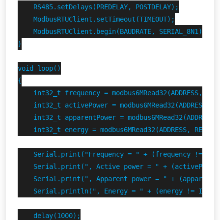
    RS485.setDelays(PREDELAY, POSTDELAY);

    ModbusRTUClient.setTimeout(TIMEOUT);

    ModbusRTUClient.begin(BAUDRATE, SERIAL_8N1);

}

void loop()

{

    int32_t frequency = modbus6MRead32(ADDRESS, REG_
    int32_t activePower = modbus6MRead32(ADDRESS, RE
    int32_t apparentPower = modbus6MRead32(ADDRESS, 
    int32_t energy = modbus6MRead32(ADDRESS, REG_ENE
    Serial.print("Frequency = " + (frequency != INV
    Serial.print(", Active power = " + (activePower
    Serial.print(", Apparent power = " + (apparentP
    Serial.println(", Energy = " + (energy != INVALI
    delay(1000);
