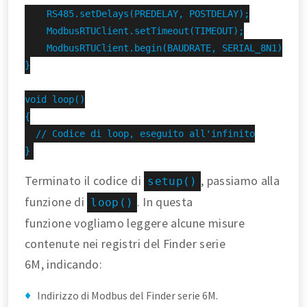
    RS485.setDelays(PREDELAY, POSTDELAY);

    ModbusRTUClient.setTimeout(TIMEOUT);

    ModbusRTUClient.begin(BAUDRATE, SERIAL_8N1);

}

void loop()

{

  // Codice di loop, eseguito all'infinito

}
Terminato il codice di
, passiamo alla
setup()
funzione di
. In questa
loop()
funzione vogliamo leggere alcune misure
contenute nei registri del Finder serie
6M, indicando:
Indirizzo di Modbus del Finder serie 6M.