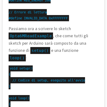
#define REG_ENERGY 208

// Errore di lettura

#define INVALID_DATA 0xFFFFFFFF
Passiamo ora a scrivere lo sketch
, che come tutti gli
Opta6MReadExample
sketch per Arduino sarà composto da una
funzione di
e una funzione
setup()
:
loop()
void setup()

{

  // Codice di setup, eseguito all'avvio

}

void loop()

{
