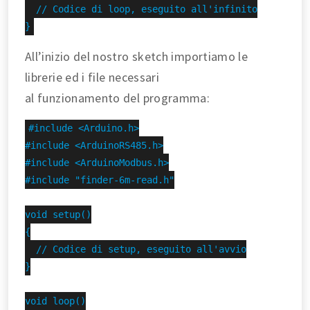
  // Codice di loop, eseguito all'infinito

}
All’inizio del nostro sketch importiamo le
librerie ed i file necessari
al funzionamento del programma:
#include <Arduino.h>

#include <ArduinoRS485.h>

#include <ArduinoModbus.h>

#include "finder-6m-read.h"

void setup()

{

  // Codice di setup, eseguito all'avvio

}

void loop()
