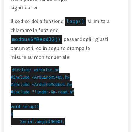
significativi.
Il codice della funzione
si limita a
loop()
chiamare la funzione
passandogli i giusti
modbus6MRead32()
parametri, ed in seguito stampa le
misure su monitor seriale:
#include <Arduino.h>

#include <ArduinoRS485.h>

#include <ArduinoModbus.h>

#include "finder-6m-read.h"

void setup()

{

    Serial.begin(9600);
