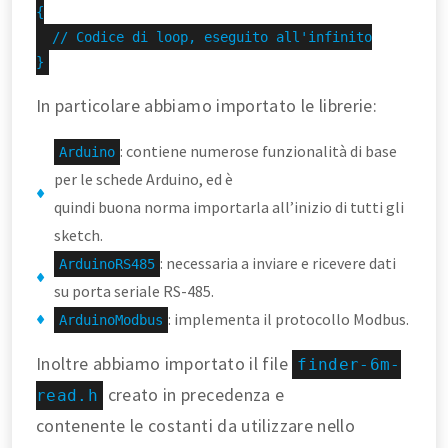
{

  // Codice di loop, eseguito all'infinito

}
In particolare abbiamo importato le librerie:
: contiene numerose funzionalità di base
Arduino
per le schede Arduino, ed è
quindi buona norma importarla all’inizio di tutti gli
sketch.
: necessaria a inviare e ricevere dati
ArduinoRS485
su porta seriale RS-485.
: implementa il protocollo Modbus.
ArduinoModbus
Inoltre abbiamo importato il file
finder-6m-
creato in precedenza e
read.h
contenente le costanti da utilizzare nello