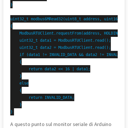
}

uint32_t modbus6MRead32(uint8_t address, uint16_t re
{

    ModbusRTUClient.requestFrom(address, HOLDING_REG
    uint32_t data1 = ModbusRTUClient.read();

    uint32_t data2 = ModbusRTUClient.read();

    if (data1 != INVALID_DATA && data2 != INVALID_DA
    {

        return data2 << 16 | data1;

    }

    else

    {

        return INVALID_DATA;

    }

}
A questo punto sul monitor seriale di Arduino