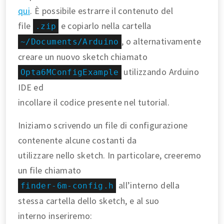
qui
. È possibile estrarre il contenuto del
file
e copiarlo nella cartella
.zip
, o alternativamente
~/Documents/Arduino
creare un nuovo sketch chiamato
utilizzando Arduino
Opta6MConfigExample
IDE ed
incollare il codice presente nel tutorial.
Iniziamo scrivendo un file di configurazione
contenente alcune costanti da
utilizzare nello sketch. In particolare, creeremo
un file chiamato
all’interno della
finder-6m-config.h
stessa cartella dello sketch, e al suo
interno inseriremo: