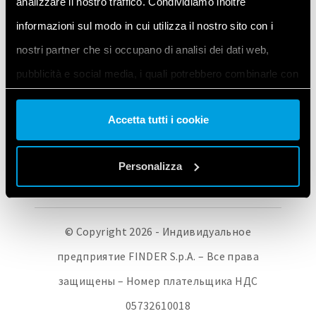
analizzare il nostro traffico. Condividiamo inoltre
informazioni sul modo in cui utilizza il nostro sito con i
FINDER CORPORATE
СЕТЬ ПРОДАЖ
ПОИСК ПРОДУКТОВ
nostri partner che si occupano di analisi dei dati web,
СВЯЗАТЬСЯ С НАМИ
ПОЛИТИКЕ КОНФИДЕНЦИАЛЬНОСТИ
COOKIE POLICY
pubblicità e social media, i quali potrebbero combinarle con
ИЗМЕНИТЬ НАСТРОЙКИ ФАЙЛОВ COOKIE / ОТОЗВАТЬ СВОЕ
altre informazioni che ha fornito loro o che hanno raccolto
СОГЛАСИЕ
Accetta tutti i cookie
dal suo utilizzo dei loro servizi. Acconsenta ai nostri cookie
se continua ad utilizzare il nostro sito web.
Personalizza
Vai alla Cookie Policy complet
a
© Copyright 2026 - Индивидуальное
предприятие FINDER S.p.A. – Все права
защищены – Номер плательщика НДС
05732610018