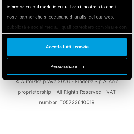
informazioni sul modo in cui utilizza il nostro sito con i
FINDER CORPORATE
KDE KOUPIT
PRODUKTY FINDER
KONTAKT
nostri partner che si occupano di analisi dei dati web,
PRIVACY POLICY
COOKIE POLICY
pubblicità e social media, i quali potrebbero combinarle con
ZMĚNA VAŠEHO NASTAVENÍ COOKIES / ODVOLÁNÍ VAŠEHO SOUHLASU
altre informazioni che ha fornito loro o che hanno raccolto
Accetta tutti i cookie
dal suo utilizzo dei loro servizi. Acconsenta ai nostri cookie
se continua ad utilizzare il nostro sito web.
Personalizza
Vai alla Cookie Policy complet
a
© Autorská práva 2026 - Finder® S.p.A. sole
proprietorship – All Rights Reserved – VAT
number IT05732610018