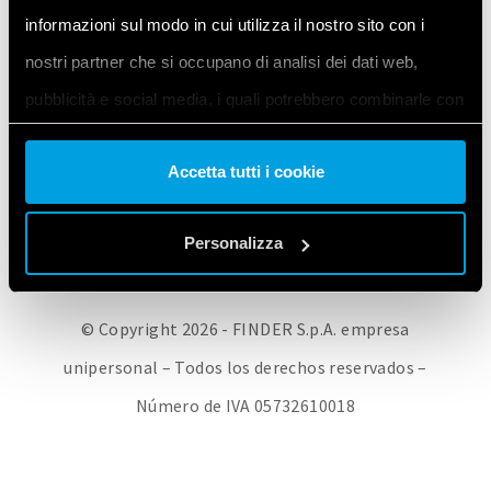
informazioni sul modo in cui utilizza il nostro sito con i
FINDER CORPORATE
RED DE VENTAS
PRODUCTOS FINDER
nostri partner che si occupano di analisi dei dati web,
CONTÁCTENOS
POLÍTICA DE PRIVACIDAD
COOKIE POLICY
pubblicità e social media, i quali potrebbero combinarle con
CAMBIAR LA CONFIGURACIÓN DE LAS COOKIES / RETIRAR EL
altre informazioni che ha fornito loro o che hanno raccolto
CONSENTIMIENTO
Accetta tutti i cookie
dal suo utilizzo dei loro servizi. Acconsenta ai nostri cookie
se continua ad utilizzare il nostro sito web.
Personalizza
Vai alla Cookie Policy complet
a
© Copyright 2026 - FINDER S.p.A. empresa
unipersonal – Todos los derechos reservados –
Número de IVA 05732610018