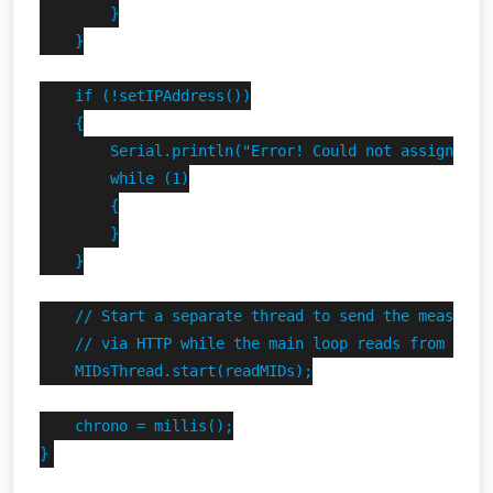
        }

    }

    if (!setIPAddress())

    {

        Serial.println("Error! Could not assign stat
        while (1)

        {

        }

    }

    // Start a separate thread to send the measures 
    // via HTTP while the main loop reads from the F
    MIDsThread.start(readMIDs);

    chrono = millis();

}