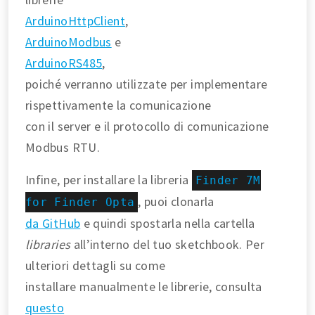
ArduinoHttpClient
,
ArduinoModbus
e
ArduinoRS485
,
poiché verranno utilizzate per implementare
rispettivamente la comunicazione
con il server e il protocollo di comunicazione
Modbus RTU.
Infine, per installare la libreria
Finder 7M
, puoi clonarla
for Finder Opta
da GitHub
e quindi spostarla nella cartella
libraries
all’interno del tuo sketchbook. Per
ulteriori dettagli su come
installare manualmente le librerie, consulta
questo