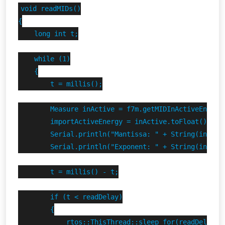
void readMIDs()

{

    long int t;

    while (1)

    {

        t = millis();

        Measure inActive = f7m.getMIDInActiveEnergy(
        importActiveEnergy = inActive.toFloat();

        Serial.println("Mantissa: " + String(inActiv
        Serial.println("Exponent: " + String(inActiv
        t = millis() - t;

        if (t < readDelay)

        {

            rtos::ThisThread::sleep_for(readDelay - 