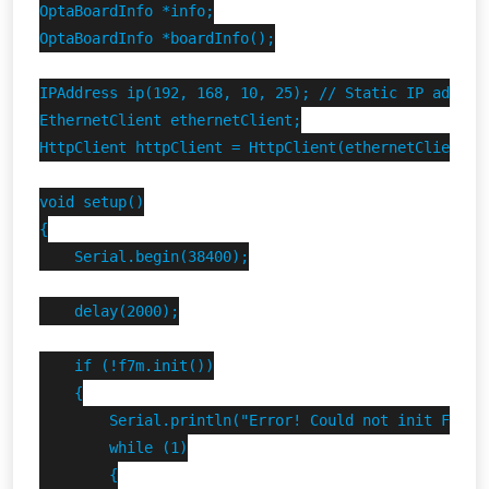
OptaBoardInfo *info;

OptaBoardInfo *boardInfo();

IPAddress ip(192, 168, 10, 25); // Static IP address
EthernetClient ethernetClient;

HttpClient httpClient = HttpClient(ethernetClient, 
void setup()

{

    Serial.begin(38400);

    delay(2000);

    if (!f7m.init())

    {

        Serial.println("Error! Could not init Finder
        while (1)

        {
