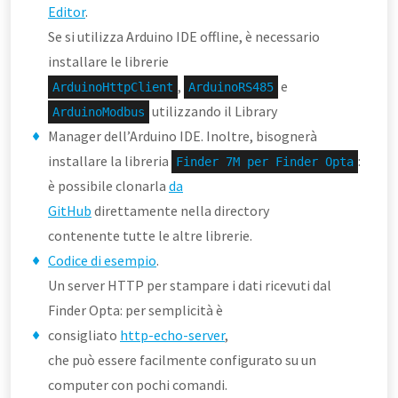
Editor
.
Se si utilizza Arduino IDE offline, è necessario
installare le librerie
,
e
ArduinoHttpClient
ArduinoRS485
utilizzando il Library
ArduinoModbus
Manager dell’Arduino IDE. Inoltre, bisognerà
installare la libreria
:
Finder 7M per Finder Opta
è possibile clonarla
da
GitHub
direttamente nella directory
contenente tutte le altre librerie.
Codice di esempio
.
Un server HTTP per stampare i dati ricevuti dal
Finder Opta: per semplicità è
consigliato
http-echo-server
,
che può essere facilmente configurato su un
computer con pochi comandi.