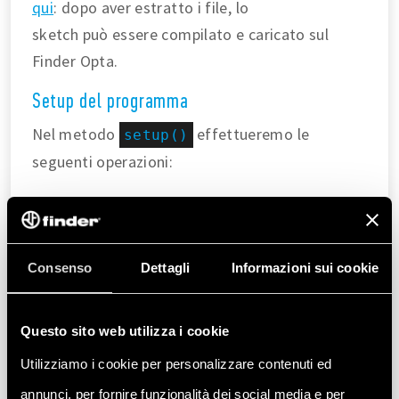
qui
: dopo aver estratto i file, lo
sketch può essere compilato e caricato sul
Finder Opta.
Setup del programma
Nel metodo
effettueremo le
setup()
seguenti operazioni:
Inizializzeremo la connessione Modbus verso il
contatore di energia Finder
serie 7M, utilizzando la funzione integrata dalla
Consenso
Dettagli
Informazioni sui cookie
libreria
.
Finder7M
Assegneremo un indirizzo IP statico al Finder Opta
in modo che appartenga
Questo sito web utilizza i cookie
alla stessa rete IP del server HTTP (es. la stessa LAN
Utilizziamo i cookie per personalizzare contenuti ed
del computer che
annunci, per fornire funzionalità dei social media e per