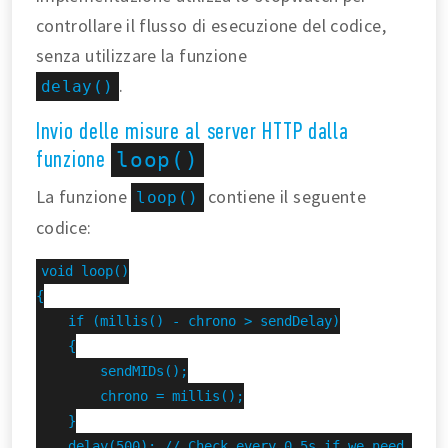
controllare il flusso di esecuzione del codice,
senza utilizzare la funzione
.
delay()
Invio delle misure al server HTTP dalla
funzione
loop()
La funzione
contiene il seguente
loop()
codice:
void loop()

{

    if (millis() - chrono > sendDelay)

    {

        sendMIDs();

        chrono = millis();

    }

    delay(500); // Check every 0.5s if we need to se