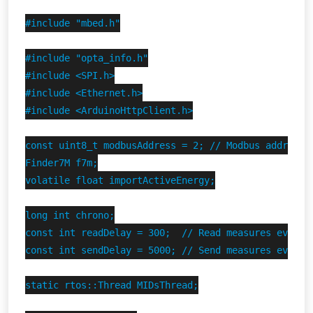
#include "mbed.h"

#include "opta_info.h"

#include <SPI.h>

#include <Ethernet.h>

#include <ArduinoHttpClient.h>

const uint8_t modbusAddress = 2; // Modbus address o
Finder7M f7m;

volatile float importActiveEnergy;

long int chrono;

const int readDelay = 300;  // Read measures every 0
const int sendDelay = 5000; // Send measures every 5
static rtos::Thread MIDsThread;
