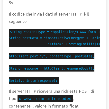
5s.
Il codice che invia i dati al server HTTP è il
seguente:
String contentType = "application/x-www-form-urlenc
String postData = "importActiveEnergy=" + String(imp
                    "+time=" + String(millis());

httpClient.post("/", contentType, postData);

String response = httpClient.responseBody();

Serial.println(response);
Il server HTTP riceverà una richiesta POST di
tipo
,
x-www-form-urlencoded
contenente il valore in formato float