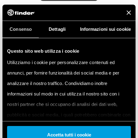
СПАСИБО!
Consenso
Dettagli
Informazioni sui cookie
МЫ ПОЛУЧИЛИ ВАШ ЗАПРОС
Questo sito web utilizza i cookie
Вы получите ответ от наших сотрудников в
Utilizziamo i cookie per personalizzare contenuti ed
кратчайшие сроки!
annunci, per fornire funzionalità dei social media e per
analizzare il nostro traffico. Condividiamo inoltre
ВЕРНУТЬСЯ НА ГЛАВНУЮ СТРАНИЦУ
informazioni sul modo in cui utilizza il nostro sito con i
nostri partner che si occupano di analisi dei dati web,
pubblicità e social media, i quali potrebbero combinarle con
altre informazioni che ha fornito loro o che hanno raccolto
Accetta tutti i cookie
dal suo utilizzo dei loro servizi. Acconsenta ai nostri cookie