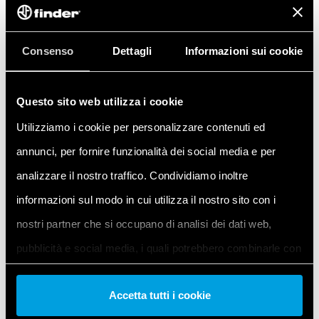
BEDANKT!
Consenso
Dettagli
Informazioni sui cookie
WE HEBBEN JE AANVRAAG
Questo sito web utilizza i cookie
ONTVANGEN
Utilizziamo i cookie per personalizzare contenuti ed
annunci, per fornire funzionalità dei social media e per
U ontvangt zo snel mogelijk een antwoord van onze
analizzare il nostro traffico. Condividiamo inoltre
medewerkers!
informazioni sul modo in cui utilizza il nostro sito con i
nostri partner che si occupano di analisi dei dati web,
TORNA ALLA HOME
pubblicità e social media, i quali potrebbero combinarle con
altre informazioni che ha fornito loro o che hanno raccolto
Accetta tutti i cookie
dal suo utilizzo dei loro servizi. Acconsenta ai nostri cookie