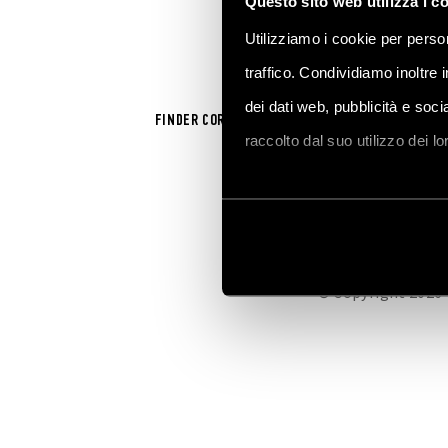
Questo sito web utilizza i c
Utilizziamo i cookie per person
traffico. Condividiamo inoltre 
dei dati web, pubblicità e soc
FINDER CORPORATE
SALES NETWORK
FINDER
raccolto dal suo utilizzo dei l
Vai alla Cookie Policy compl
© Copyright 2026 -