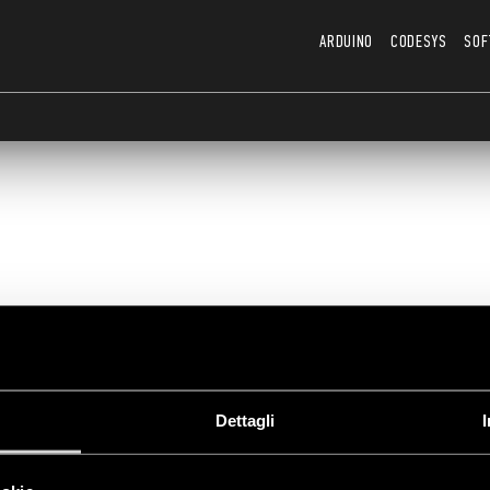
ARDUINO
CODESYS
SOF
echnical documentati
Dettagli