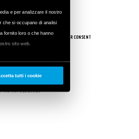
edia e per analizzare il nostro
er che si occupano di analisi
ha fornito loro o che hanno
UR COOKIE SETTINGS / WITHDRAW YOUR CONSENT
nostro sito web.
ccetta tutti i cookie
VAT No. 05732610018