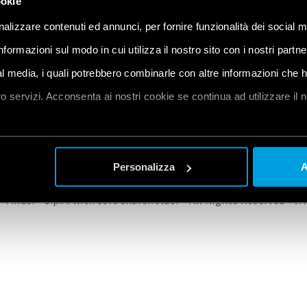
ookie
alizzare contenuti ed annunci, per fornire funzionalità dei social m
informazioni sul modo in cui utilizza il nostro sito con i nostri partn
ial media, i quali potrebbero combinarle con altre informazioni che 
 PRODUCTS
CONTACT US
PRIVACY POLICY
COOKIE POLICY
CHANGE YO
oro servizi. Acconsenta ai nostri cookie se continua ad utilizzare il 
et
a
Personalizza
A
 Finder® S.p.A. with sole shareholder - All Rights Reserved - 