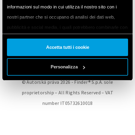
informazioni sul modo in cui utilizza il nostro sito con i
FINDER CORPORATE
KDE KOUPIT
PRODUKTY FINDER
KONTAKT
nostri partner che si occupano di analisi dei dati web,
PRIVACY POLICY
COOKIE POLICY
pubblicità e social media, i quali potrebbero combinarle con
ZMĚNA VAŠEHO NASTAVENÍ COOKIES / ODVOLÁNÍ VAŠEHO SOUHLASU
altre informazioni che ha fornito loro o che hanno raccolto
Accetta tutti i cookie
dal suo utilizzo dei loro servizi. Acconsenta ai nostri cookie
se continua ad utilizzare il nostro sito web.
Personalizza
Vai alla Cookie Policy complet
a
© Autorská práva 2026 - Finder® S.p.A. sole
proprietorship – All Rights Reserved – VAT
number IT05732610018