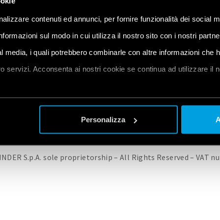
ookie
alizzare contenuti ed annunci, per fornire funzionalità dei social m
informazioni sul modo in cui utilizza il nostro sito con i nostri partn
ial media, i quali potrebbero combinarle con altre informazioni che 
IEĆ SPRZEDAŻY
PRODUKTY FINDER
SKONTAKTUJ SIĘ Z NAMI
PRIVACY 
oro servizi. Acconsenta ai nostri cookie se continua ad utilizzare il 
ZMIEŃ SWOJE USTAWIENIA COOKIE/WYCOFAJ SWOJĄ ZGODĘ
et
a
Personalizza
A
INDER S.p.A. sole proprietorship – All Rights Reserved – VAT