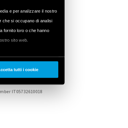
edia e per analizzare il nostro
er che si occupano di analisi
ha fornito loro o che hanno
POLICY
COOKIE POLICY
nostro sito web.
ccetta tutti i cookie
 number IT05732610018