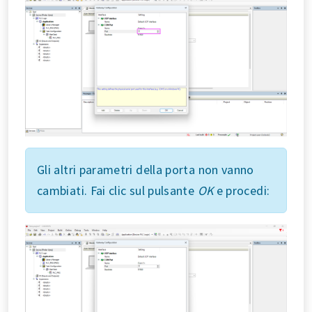
Gli altri parametri della porta non vanno
cambiati. Fai clic sul pulsante
OK
e procedi: