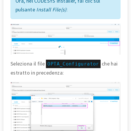
Ora, nel CODESYS Installer, fai clic sul
pulsante
Install File(s)
:
Seleziona il file
che hai
OPTA_Configurator
estratto in precedenza: