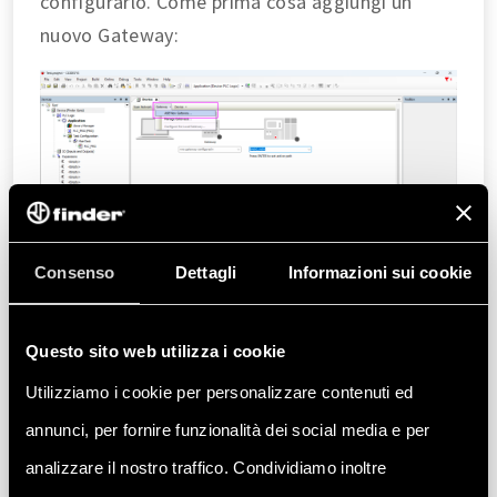
configurarlo. Come prima cosa aggiungi un
nuovo Gateway:
Assegna un nome al Gateway e selezione
TCP/IP
come driver, poi conferma facendo
Consenso
Dettagli
Informazioni sui cookie
clic su
OK
:
Questo sito web utilizza i cookie
Utilizziamo i cookie per personalizzare contenuti ed
annunci, per fornire funzionalità dei social media e per
analizzare il nostro traffico. Condividiamo inoltre