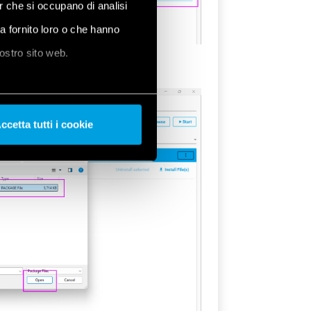
er che si occupano di analisi
ha fornito loro o che hanno
nostro sito web.
 extracted earlier:
ccetta tutti i cookie