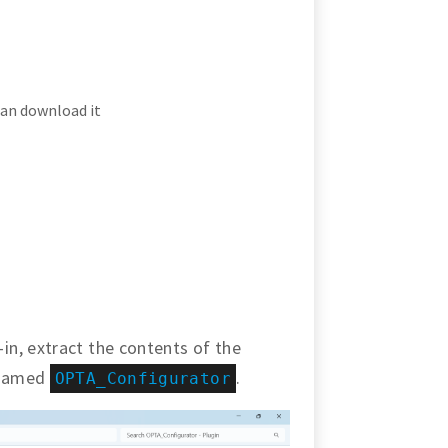
an download it
n, extract the contents of the
e named
.
OPTA_Configurator