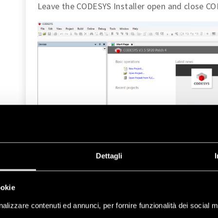
Leave the CODESYS Installer open and close C
Now, in the CODESYS Installer, click on
Install
Dettagli
ookie
alizzare contenuti ed annunci, per fornire funzionalità dei social m