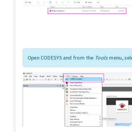
Open CODESYS and from the
Tools
menu, sel