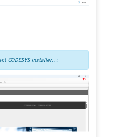
ect
CODESYS Installer…
: