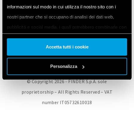
informazioni sul modo in cui utilizza il nostro sito con i
FINDER CORPORATE
HOL TALÁL MINKET
FINDER TERMÉKEK
nostri partner che si occupano di analisi dei dati web,
KAPCSOLAT
ADATVÉDELMI SZABÁLYZAT
COOKIE POLICY
pubblicità e social media, i quali potrebbero combinarle con
SÜTI BEÁLLÍTÁSOK MÓDOSÍTÁSA / BELEEGYEZÉS VISSZAVONÁSA
altre informazioni che ha fornito loro o che hanno raccolto
Accetta tutti i cookie
dal suo utilizzo dei loro servizi. Acconsenta ai nostri cookie
se continua ad utilizzare il nostro sito web.
Personalizza
Vai alla Cookie Policy complet
a
© Copyright 2026 - FINDER S.p.A. sole
proprietorship – All Rights Reserved – VAT
number IT05732610018