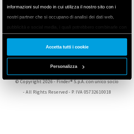
informazioni sul modo in cui utilizza il nostro sito con i
FINDER CORPORATE
RETE VENDITE
PRODOTTI FINDER
nostri partner che si occupano di analisi dei dati web,
CONTATTACI
PRIVACY POLICY
COOKIE POLICY
pubblicità e social media, i quali potrebbero combinarle con
RINNOVA O MODIFICA LA TUA AUTORIZZAZIONE AI COOKIE
altre informazioni che ha fornito loro o che hanno raccolto
Accetta tutti i cookie
dal suo utilizzo dei loro servizi. Acconsenta ai nostri cookie
se continua ad utilizzare il nostro sito web.
Personalizza
Vai alla Cookie Policy complet
a
© Copyright 2026 - Finder® S.p.A. con unico socio
- All Rights Reserved - P. IVA 05732610018