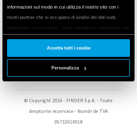
informazioni sul modo in cui utilizza il nostro sito con i
FINDER CORPORATE
STRUCTURA ORGANIZATORICĂ
nostri partner che si occupano di analisi dei dati web,
TOATE PRODUSELE
CONTACTEAZĂ-NE
pubblicità e social media, i quali potrebbero combinarle con
POLITICA DE CONFIDENȚIALITATE FINDER
COOKIE POLICY
altre informazioni che ha fornito loro o che hanno raccolto
MODIFICĂ SETĂRILE COOKIE-URILOR / RETRAGE-ȚI
CONSIMȚĂMÂNTUL
Accetta tutti i cookie
dal suo utilizzo dei loro servizi. Acconsenta ai nostri cookie
se continua ad utilizzare il nostro sito web.
Personalizza
Vai alla Cookie Policy complet
a
© Copyright 2026 - FINDER S.p.A. - Toate
drepturile rezervate - Număr de TVA
05732610018