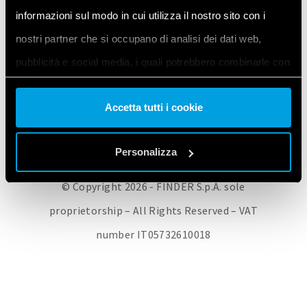
informazioni sul modo in cui utilizza il nostro sito con i
FINDER CORPORATE
SIEĆ SPRZEDAŻY
PRODUKTY FINDER
nostri partner che si occupano di analisi dei dati web,
SKONTAKTUJ SIĘ Z NAMI
PRIVACY POLICY
COOKIE POLICY
pubblicità e social media, i quali potrebbero combinarle con
ZMIEŃ SWOJE USTAWIENIA COOKIE/WYCOFAJ SWOJĄ ZGODĘ
altre informazioni che ha fornito loro o che hanno raccolto
Accetta tutti i cookie
dal suo utilizzo dei loro servizi. Acconsenta ai nostri cookie
se continua ad utilizzare il nostro sito web.
Personalizza
Vai alla Cookie Policy complet
a
© Copyright 2026 - FINDER S.p.A. sole
proprietorship – All Rights Reserved – VAT
number IT05732610018