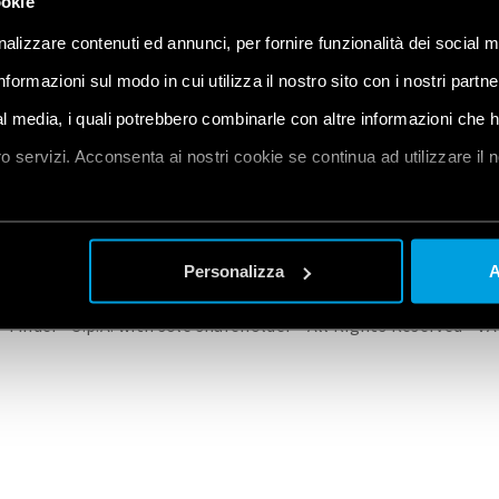
ookie
alizzare contenuti ed annunci, per fornire funzionalità dei social m
informazioni sul modo in cui utilizza il nostro sito con i nostri partn
ial media, i quali potrebbero combinarle con altre informazioni che 
 PRODUCTS
CONTACT US
PRIVACY POLICY
COOKIE POLICY
CHANGE YO
oro servizi. Acconsenta ai nostri cookie se continua ad utilizzare il 
et
a
Personalizza
A
 Finder® S.p.A. with sole shareholder - All Rights Reserved - 