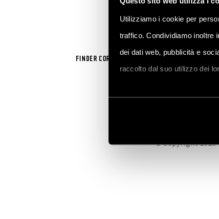
Questo sito web utilizza i c
Utilizziamo i cookie per person
traffico. Condividiamo inoltre 
dei dati web, pubblicità e soc
FINDER CORPORATE
SALES NETWORK
FINDER
raccolto dal suo utilizzo dei l
Vai alla Cookie Policy compl
© Copyright 2026 -