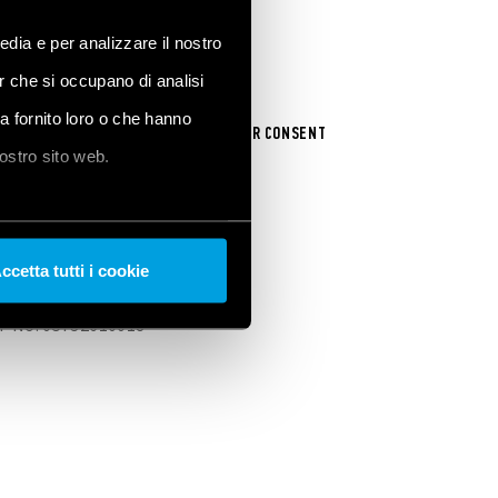
edia e per analizzare il nostro
er che si occupano di analisi
ha fornito loro o che hanno
UR COOKIE SETTINGS / WITHDRAW YOUR CONSENT
nostro sito web.
ccetta tutti i cookie
VAT No. 05732610018