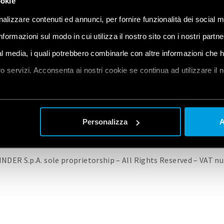
ookie
alizzare contenuti ed annunci, per fornire funzionalità dei social m
informazioni sul modo in cui utilizza il nostro sito con i nostri partn
ial media, i quali potrebbero combinarle con altre informazioni che 
OL TALÁL MINKET
FINDER TERMÉKEK
KAPCSOLAT
ADATVÉDELMI SZAB
oro servizi. Acconsenta ai nostri cookie se continua ad utilizzare il 
SÜTI BEÁLLÍTÁSOK MÓDOSÍTÁSA / BELEEGYEZÉS VISSZAVONÁSA
et
a
Personalizza
A
INDER S.p.A. sole proprietorship – All Rights Reserved – VAT