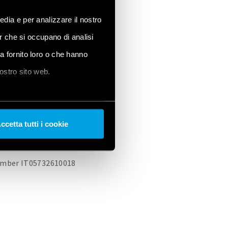
edia e per analizzare il nostro
er che si occupano di analisi
ha fornito loro o che hanno
ÁLYZAT
COOKIE POLICY
nostro sito web.
ccetta tutti i cookie
 number IT05732610018