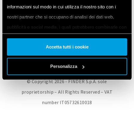
informazioni sul modo in cui utilizza il nostro sito con i
FINDER CORPORATE
HOL TALÁL MINKET
FINDER TERMÉKEK
nostri partner che si occupano di analisi dei dati web,
KAPCSOLAT
ADATVÉDELMI SZABÁLYZAT
COOKIE POLICY
pubblicità e social media, i quali potrebbero combinarle con
SÜTI BEÁLLÍTÁSOK MÓDOSÍTÁSA / BELEEGYEZÉS VISSZAVONÁSA
altre informazioni che ha fornito loro o che hanno raccolto
Accetta tutti i cookie
dal suo utilizzo dei loro servizi. Acconsenta ai nostri cookie
se continua ad utilizzare il nostro sito web.
Personalizza
Vai alla Cookie Policy complet
a
© Copyright 2026 - FINDER S.p.A. sole
proprietorship – All Rights Reserved – VAT
number IT05732610018