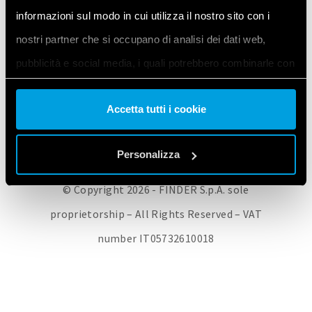
informazioni sul modo in cui utilizza il nostro sito con i
FINDER CORPORATE
VERKOOPNETWERK
FINDER PRODUCTEN
nostri partner che si occupano di analisi dei dati web,
CONTACT
PRIVACY POLICY
COOKIE POLICY
pubblicità e social media, i quali potrebbero combinarle con
WIJZIG UW COOKIE-INSTELLINGEN / TREK UW TOESTEMMING IN
altre informazioni che ha fornito loro o che hanno raccolto
Accetta tutti i cookie
dal suo utilizzo dei loro servizi. Acconsenta ai nostri cookie
se continua ad utilizzare il nostro sito web.
Personalizza
Vai alla Cookie Policy complet
a
© Copyright 2026 - FINDER S.p.A. sole
proprietorship – All Rights Reserved – VAT
number IT05732610018